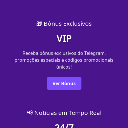
🎁 Bônus Exclusivos
VIP
Receba bônus exclusivos do Telegram,
promoções especiais e códigos promocionais
únicos!
Ver Bônus
📢 Notícias em Tempo Real
24/7