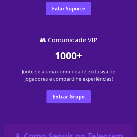
Falar Suporte
👥 Comunidade VIP
1000+
Junte-se a uma comunidade exclusiva de
jogadores e compartilhe experiências!
Entrar Grupo
📱 Como Seguir no Telegram