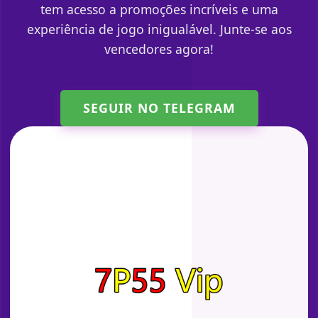
tem acesso a promoções incríveis e uma
experiência de jogo inigualável. Junte-se aos
vencedores agora!
SEGUIR NO TELEGRAM