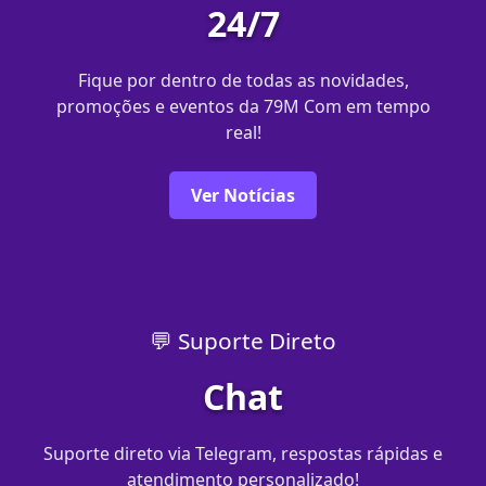
24/7
Fique por dentro de todas as novidades,
promoções e eventos da 79M Com em tempo
real!
Ver Notícias
💬 Suporte Direto
Chat
Suporte direto via Telegram, respostas rápidas e
atendimento personalizado!