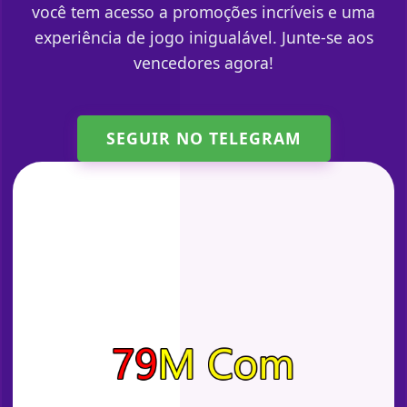
você tem acesso a promoções incríveis e uma
experiência de jogo inigualável. Junte-se aos
vencedores agora!
SEGUIR NO TELEGRAM