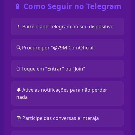
📱 Como Seguir no Telegram
📱 Baixe o app Telegram no seu dispositivo
🔍 Procure por "@79M ComOficial"
👆 Toque em "Entrar" ou "Join"
🔔 Ative as notificações para não perder
nada
💬 Participe das conversas e interaja