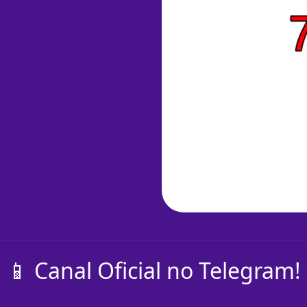
📱 Canal Oficial no Telegram!