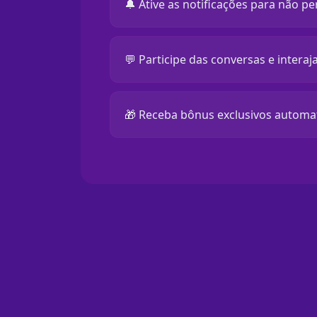
🔔 Ative as notificações para não p
💬 Participe das conversas e interaj
🎁 Receba bônus exclusivos autom