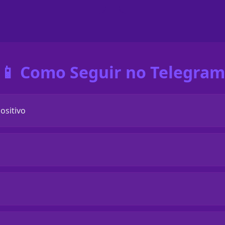
📱 Como Seguir no Telegram
ositivo