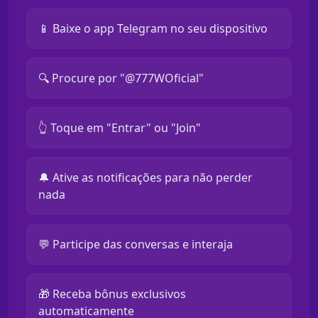
📱 Baixe o app Telegram no seu dispositivo
🔍 Procure por "@777WOficial"
👆 Toque em "Entrar" ou "Join"
🔔 Ative as notificações para não perder
nada
💬 Participe das conversas e interaja
🎁 Receba bônus exclusivos
automaticamente