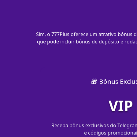
Sim, o 777Plus oferece um atrativo bônus d
que pode incluir bônus de depósito e roda
🎁 Bônus Exclu
VIP
Receba bônus exclusivos do Telegra
e códigos promocionai