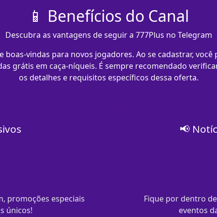
📱 Benefícios do Canal
Descubra as vantagens de seguir a 777Plus no Telegram
e boas-vindas para novos jogadores. Ao se cadastrar, você
das grátis em caça-níqueis. É sempre recomendado verifica
os detalhes e requisitos específicos dessa oferta.
sivos
📢 Notí
m, promoções especiais
Fique por dentro d
s únicos!
eventos d