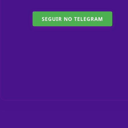
SEGUIR NO TELEGRAM