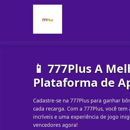
📱 777Plus A Mel
Plataforma de A
Cadastre-se na 777Plus para ganhar bô
cada recarga. Com a 777Plus, você tem
incríveis e uma experiência de jogo inig
vencedores agora!