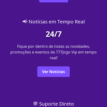
📢 Notícias em Tempo Real
24/7
Fique por dentro de todas as novidades,
promoções e eventos da 777Jogo Vip em tempo
real!
Ver Notícias
💬 Suporte Direto