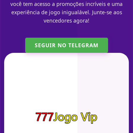
você tem acesso a promoções incríveis e uma
experiência de jogo inigualável. Junte-se aos
vencedores agora!
SEGUIR NO TELEGRAM