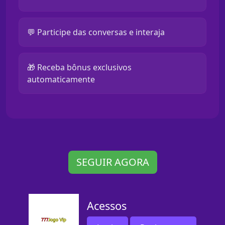
💬 Participe das conversas e interaja
🎁 Receba bônus exclusivos
automaticamente
SEGUIR AGORA
Acessos