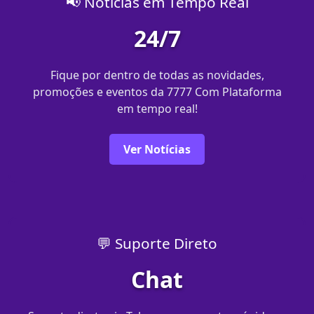
📢 Notícias em Tempo Real
24/7
Fique por dentro de todas as novidades,
promoções e eventos da 7777 Com Plataforma
em tempo real!
Ver Notícias
💬 Suporte Direto
Chat