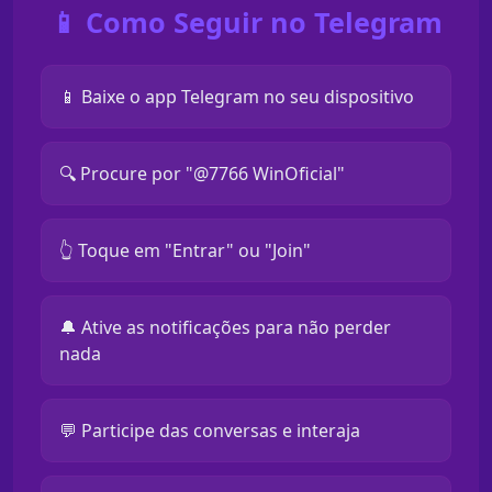
📱 Como Seguir no Telegram
📱 Baixe o app Telegram no seu dispositivo
🔍 Procure por "@7766 WinOficial"
👆 Toque em "Entrar" ou "Join"
🔔 Ative as notificações para não perder
nada
💬 Participe das conversas e interaja