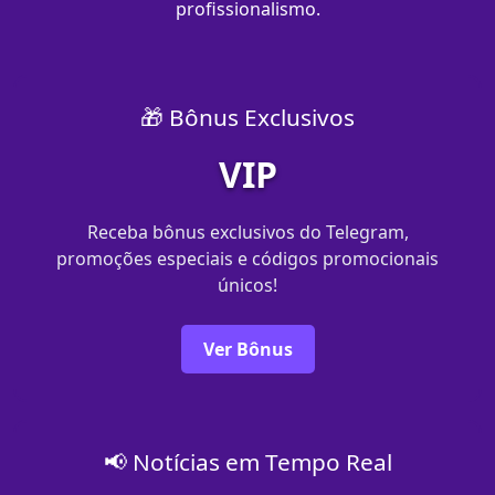
profissionalismo.
🎁 Bônus Exclusivos
VIP
Receba bônus exclusivos do Telegram,
promoções especiais e códigos promocionais
únicos!
Ver Bônus
📢 Notícias em Tempo Real