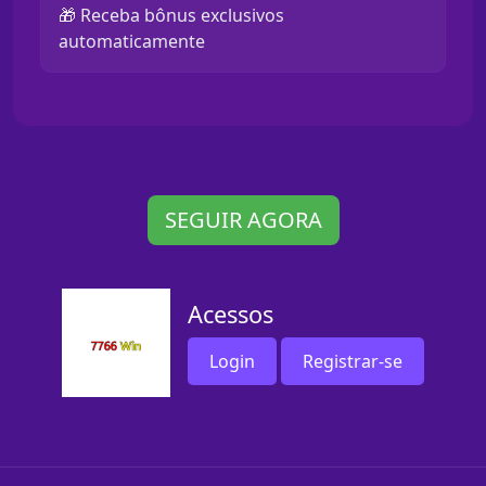
🎁 Receba bônus exclusivos
automaticamente
SEGUIR AGORA
Acessos
Login
Registrar-se