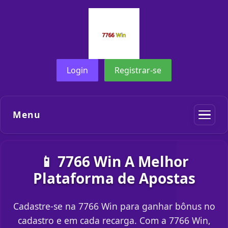
Login
Registrar-se
Menu
📱 7766 Win A Melhor
Plataforma de Apostas
Cadastre-se na 7766 Win para ganhar bônus no
cadastro e em cada recarga. Com a 7766 Win,