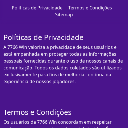
Políticas de Privacidade
Termos e Condições
Sitemap
Políticas de Privacidade
A 7766 Win valoriza a privacidade de seus usuários e
está empenhada em proteger todas as informações
pessoais fornecidas durante o uso de nossos canais de
comunicação. Todos os dados coletados são utilizados
exclusivamente para fins de melhoria contínua da
experiência de nossos jogadores.
Termos e Condições
Os usuários da 7766 Win concordam em respeitar