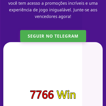
você tem acesso a promoções incríveis e uma
experiência de jogo inigualável. Junte-se aos
vencedores agora!
SEGUIR NO TELEGRAM