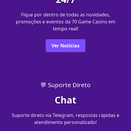
Fique por dentro de todas as novidades,
promoções e eventos da 70 Game Casino em
tempo real!
Ver Notícias
💬 Suporte Direto
Chat
Suporte direto via Telegram, respostas rápidas e
atendimento personalizado!