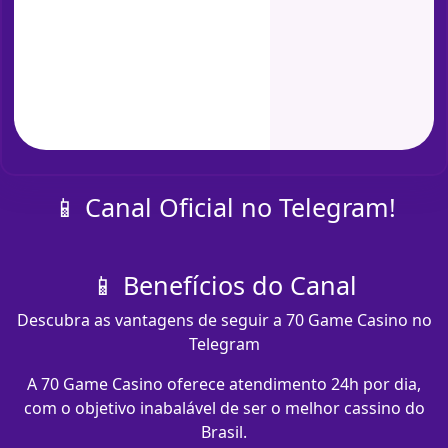
📱 Canal Oficial no Telegram!
📱 Benefícios do Canal
Descubra as vantagens de seguir a 70 Game Casino no
Telegram
A 70 Game Casino oferece atendimento 24h por dia,
com o objetivo inabalável de ser o melhor cassino do
Brasil.