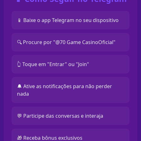
📱 Baixe o app Telegram no seu dispositivo
🔍 Procure por "@70 Game CasinoOficial"
👆 Toque em "Entrar" ou "Join"
🔔 Ative as notificações para não perder
nada
💬 Participe das conversas e interaja
🎁 Receba bônus exclusivos