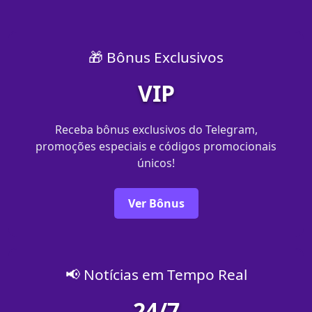
🎁 Bônus Exclusivos
VIP
Receba bônus exclusivos do Telegram,
promoções especiais e códigos promocionais
únicos!
Ver Bônus
📢 Notícias em Tempo Real
24/7