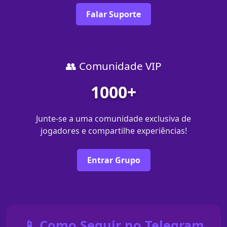
Falar Suporte
👥 Comunidade VIP
1000+
Junte-se a uma comunidade exclusiva de
jogadores e compartilhe experiências!
Entrar Grupo
📱 Como Seguir no Telegram