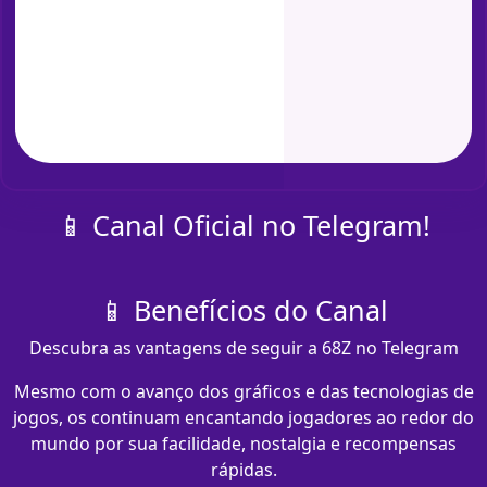
📱 Canal Oficial no Telegram!
📱 Benefícios do Canal
Descubra as vantagens de seguir a 68Z no Telegram
Mesmo com o avanço dos gráficos e das tecnologias de
jogos, os continuam encantando jogadores ao redor do
mundo por sua facilidade, nostalgia e recompensas
rápidas.