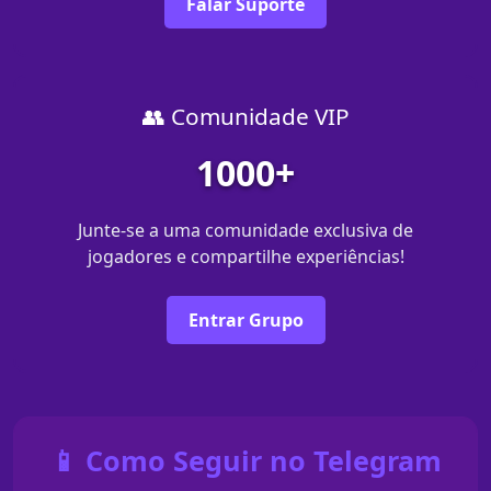
Falar Suporte
👥 Comunidade VIP
1000+
Junte-se a uma comunidade exclusiva de
jogadores e compartilhe experiências!
Entrar Grupo
📱 Como Seguir no Telegram