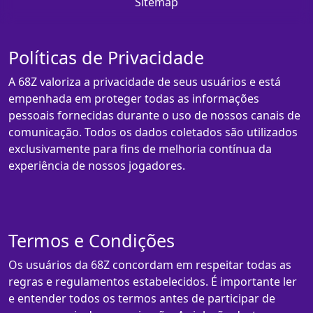
Sitemap
Políticas de Privacidade
A 68Z valoriza a privacidade de seus usuários e está
empenhada em proteger todas as informações
pessoais fornecidas durante o uso de nossos canais de
comunicação. Todos os dados coletados são utilizados
exclusivamente para fins de melhoria contínua da
experiência de nossos jogadores.
Termos e Condições
Os usuários da 68Z concordam em respeitar todas as
regras e regulamentos estabelecidos. É importante ler
e entender todos os termos antes de participar de