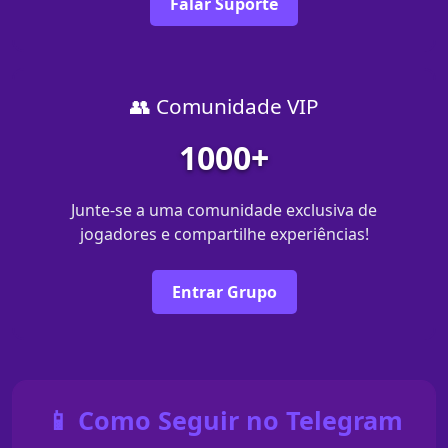
Falar Suporte
👥 Comunidade VIP
1000+
Junte-se a uma comunidade exclusiva de
jogadores e compartilhe experiências!
Entrar Grupo
📱 Como Seguir no Telegram