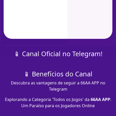
📱 Canal Oficial no Telegram!
📱 Benefícios do Canal
Descubra as vantagens de seguir a 66AA APP no
Telegram
Explorando a Categoria 'Todos os Jogos' da
66AA APP
:
Um Paraíso para os Jogadores Online