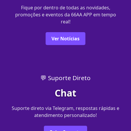
Fique por dentro de todas as novidades,
promoções e eventos da 66AA APP em tempo
real!
Ver Notícias
💬 Suporte Direto
Chat
Suporte direto via Telegram, respostas rápidas e
atendimento personalizado!