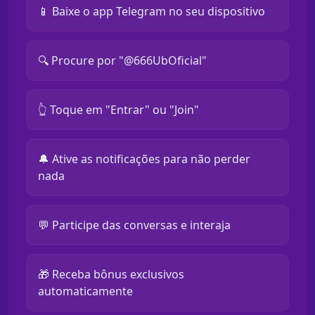
📱 Baixe o app Telegram no seu dispositivo
🔍 Procure por "@666UbOficial"
👆 Toque em "Entrar" ou "Join"
🔔 Ative as notificações para não perder
nada
💬 Participe das conversas e interaja
🎁 Receba bônus exclusivos
automaticamente