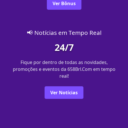
Ver Bônus
📢 Notícias em Tempo Real
24/7
Fique por dentro de todas as novidades,
promoções e eventos da 658Brl.Com em tempo
real!
Ver Notícias