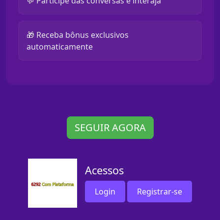
💬 Participe das conversas e interaja
🎁 Receba bônus exclusivos
automaticamente
SEGUIR AGORA
Acessos
Login
Registrar-se