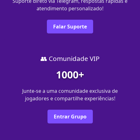
Suporte direto via Telegram, respostas rápidas e
atendimento personalizado!
Falar Suporte
👥 Comunidade VIP
1000+
Junte-se a uma comunidade exclusiva de
jogadores e compartilhe experiências!
Entrar Grupo