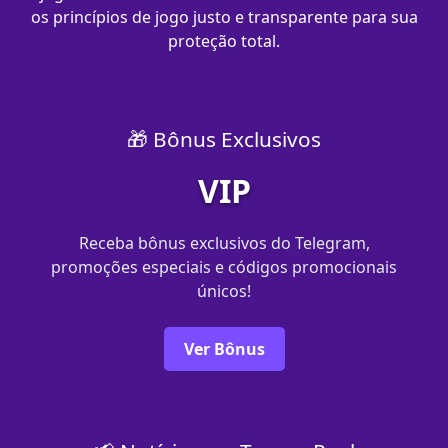
os princípios de jogo justo e transparente para sua
proteção total.
🎁 Bônus Exclusivos
VIP
Receba bônus exclusivos do Telegram,
promoções especiais e códigos promocionais
únicos!
Ver Bônus