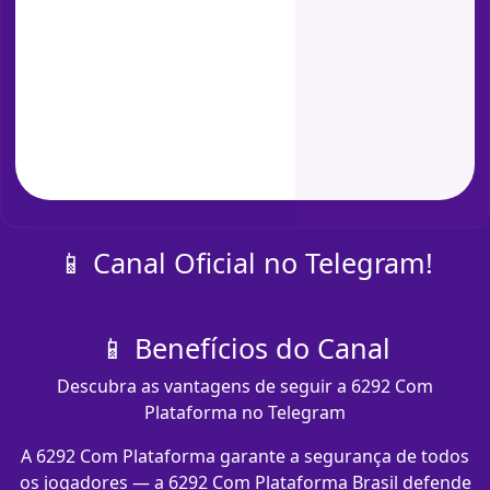
📱 Canal Oficial no Telegram!
📱 Benefícios do Canal
Descubra as vantagens de seguir a 6292 Com
Plataforma no Telegram
A 6292 Com Plataforma garante a segurança de todos
os jogadores — a 6292 Com Plataforma Brasil defende