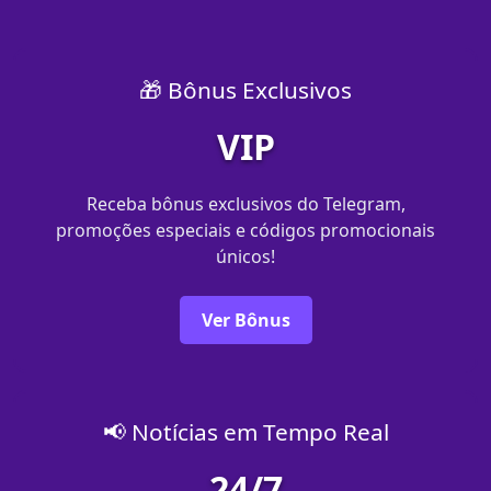
🎁 Bônus Exclusivos
VIP
Receba bônus exclusivos do Telegram,
promoções especiais e códigos promocionais
únicos!
Ver Bônus
📢 Notícias em Tempo Real
24/7