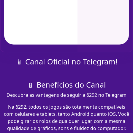
📱 Canal Oficial no Telegram!
📱 Benefícios do Canal
Descubra as vantagens de seguir a 6292 no Telegram
Na 6292, todos os jogos são totalmente compatíveis
com celulares e tablets, tanto Android quanto iOS. Você
pode girar os rolos de qualquer lugar, com a mesma
qualidade de gráficos, sons e fluidez do computador.