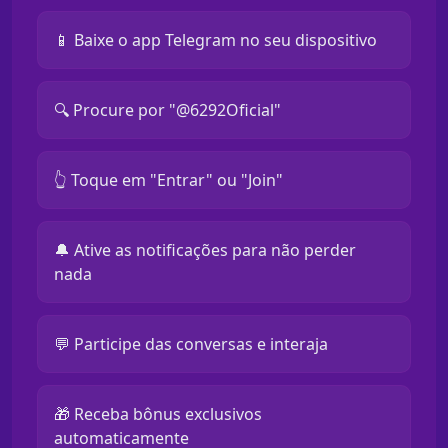
📱 Baixe o app Telegram no seu dispositivo
🔍 Procure por "@6292Oficial"
👆 Toque em "Entrar" ou "Join"
🔔 Ative as notificações para não perder
nada
💬 Participe das conversas e interaja
🎁 Receba bônus exclusivos
automaticamente