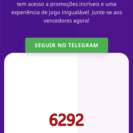
tem acesso a promoções incríveis e uma
experiência de jogo inigualável. Junte-se aos
vencedores agora!
SEGUIR NO TELEGRAM