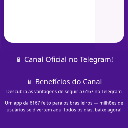
📱 Canal Oficial no Telegram!
📱 Benefícios do Canal
Descubra as vantagens de seguir a 6167 no Telegram
Um app da 6167 feito para os brasileiros — milhões de
usuários se divertem aqui todos os dias, baixe agora!