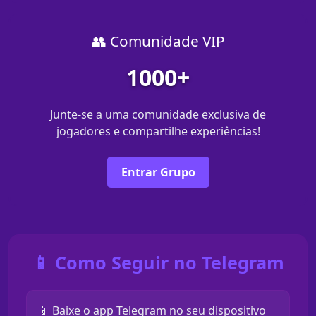
👥 Comunidade VIP
1000+
Junte-se a uma comunidade exclusiva de
jogadores e compartilhe experiências!
Entrar Grupo
📱 Como Seguir no Telegram
📱 Baixe o app Telegram no seu dispositivo