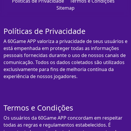
Políticas de Privacidade
Termos e Condições
Sitemap
Políticas de Privacidade
A 60Game APP valoriza a privacidade de seus usuários e
está empenhada em proteger todas as informações
pessoais fornecidas durante o uso de nossos canais de
comunicação. Todos os dados coletados são utilizados
exclusivamente para fins de melhoria contínua da
experiência de nossos jogadores.
Termos e Condições
Os usuários da 60Game APP concordam em respeitar
todas as regras e regulamentos estabelecidos. É