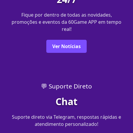
Fique por dentro de todas as novidades,
promoções e eventos da 60Game APP em tempo
real!
Ver Notícias
💬 Suporte Direto
Chat
Suporte direto via Telegram, respostas rápidas e
atendimento personalizado!