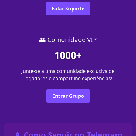
Falar Suporte
👥 Comunidade VIP
1000+
Junte-se a uma comunidade exclusiva de
jogadores e compartilhe experiências!
Entrar Grupo
📱 Como Seguir no Telegram