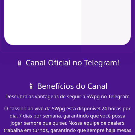
📱 Canal Oficial no Telegram!
📱 Benefícios do Canal
Descubra as vantagens de seguir a 5Wpg no Telegram
O cassino ao vivo da 5Wpg está disponível 24 horas por
dia, 7 dias por semana, garantindo que você possa
jogar sempre que quiser. Nossa equipe de dealers
trabalha em turnos, garantindo que sempre haja mesas