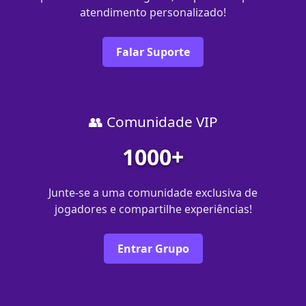
atendimento personalizado!
Falar Suporte
👥 Comunidade VIP
1000+
Junte-se a uma comunidade exclusiva de
jogadores e compartilhe experiências!
Entrar Grupo