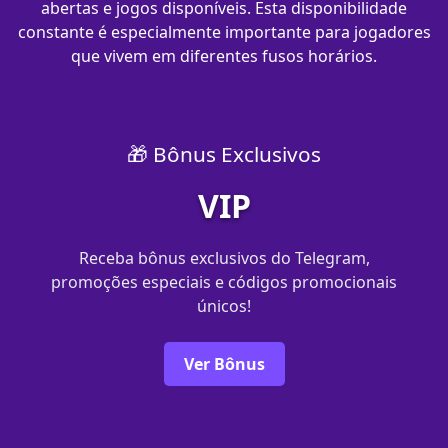
abertas e jogos disponíveis. Esta disponibilidade
constante é especialmente importante para jogadores
que vivem em diferentes fusos horários.
🎁 Bônus Exclusivos
VIP
Receba bônus exclusivos do Telegram,
promoções especiais e códigos promocionais
únicos!
Ver Bônus