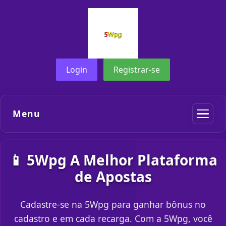
Login
Registrar-se
Menu
📱 5Wpg A Melhor Plataforma
de Apostas
Cadastre-se na 5Wpg para ganhar bônus no
cadastro e em cada recarga. Com a 5Wpg, você