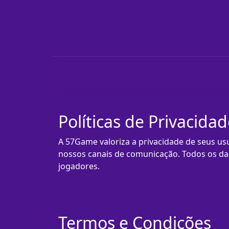
Políticas de Privacida
A 57Game valoriza a privacidade de seus u
nossos canais de comunicação. Todos os dad
jogadores.
Termos e Condições