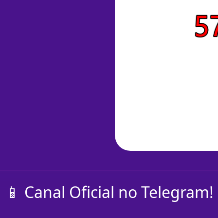
📱 Canal Oficial no Telegram!