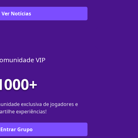
Ver Notícias
Comunidade VIP
1000+
unidade exclusiva de jogadores e
rtilhe experiências!
Entrar Grupo