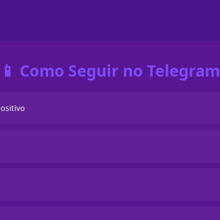
📱 Como Seguir no Telegram
ositivo