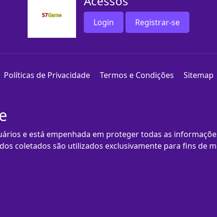
Acessos
Login
Registrar-se
Políticas de Privacidade
Termos e Condições
Sitemap
de
suários e está empenhada em proteger todas as informaçõe
os coletados são utilizados exclusivamente para fins de m