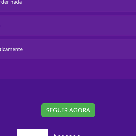
erder nada
a
aticamente
SEGUIR AGORA