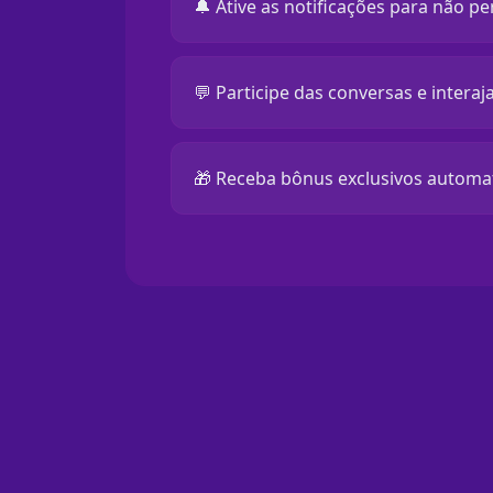
🔔 Ative as notificações para não p
💬 Participe das conversas e interaj
🎁 Receba bônus exclusivos autom