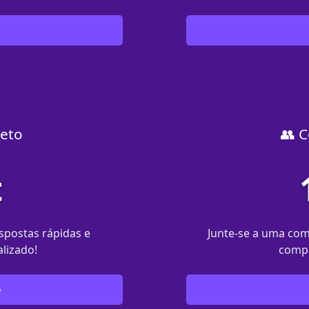
reto
👥 
t
espostas rápidas e
Junte-se a uma com
lizado!
compa
e