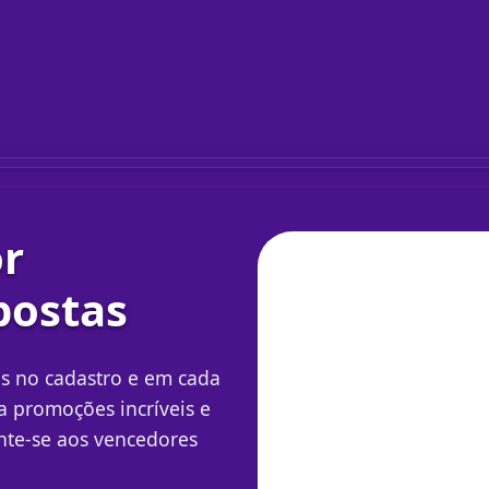
or
postas
s no cadastro e em cada
a promoções incríveis e
unte-se aos vencedores