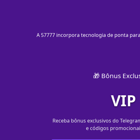
A 57777 incorpora tecnologia de ponta pa
🎁 Bônus Exclu
VIP
Receba bônus exclusivos do Telegra
e códigos promocionai