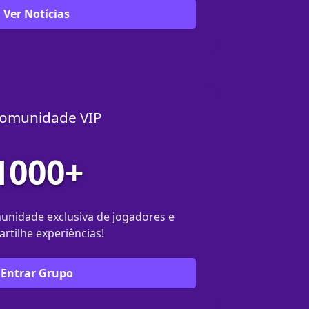
Ver Notícias
Comunidade VIP
1000+
unidade exclusiva de jogadores e
rtilhe experiências!
Entrar Grupo