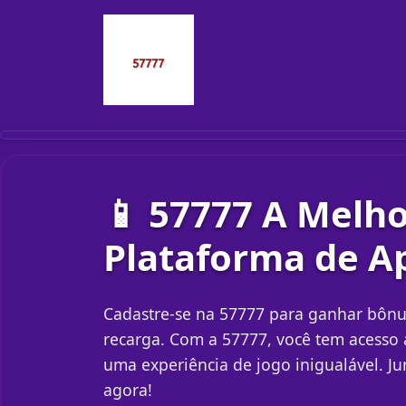
📱 57777 A Melh
Plataforma de A
Cadastre-se na 57777 para ganhar bônu
recarga. Com a 57777, você tem acesso 
uma experiência de jogo inigualável. J
agora!