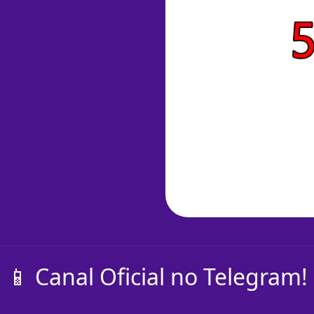
📱 Canal Oficial no Telegram!