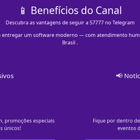
📱 Benefícios do Canal
Descubra as vantagens de seguir a 57777 no Telegram
ra entregar um software moderno — com atendimento human
Brasil .
sivos
📢 Notí
m, promoções especiais
Fique por dentro d
s únicos!
eventos 