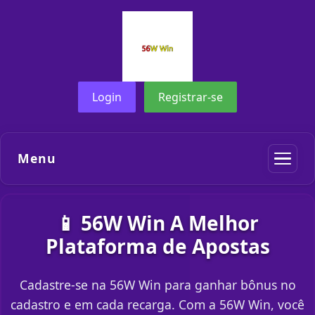
Login
Registrar-se
Menu
📱 56W Win A Melhor
Plataforma de Apostas
Cadastre-se na 56W Win para ganhar bônus no
cadastro e em cada recarga. Com a 56W Win, você