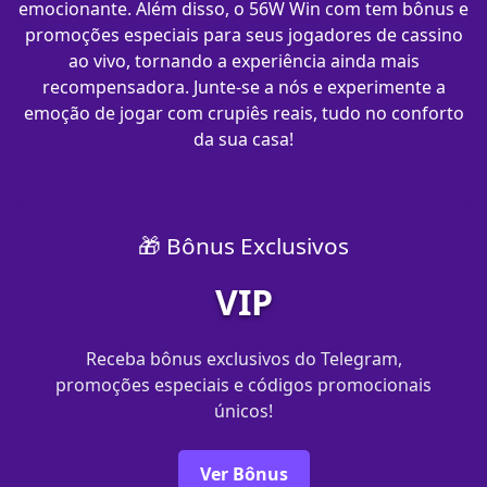
emocionante. Além disso, o 56W Win com​ tem bônus e
promoções especiais para seus jogadores de cassino
ao vivo, tornando a experiência ainda mais
recompensadora. Junte-se a nós e experimente a
emoção de jogar com crupiês reais, tudo no conforto
da sua casa!
🎁 Bônus Exclusivos
VIP
Receba bônus exclusivos do Telegram,
promoções especiais e códigos promocionais
únicos!
Ver Bônus