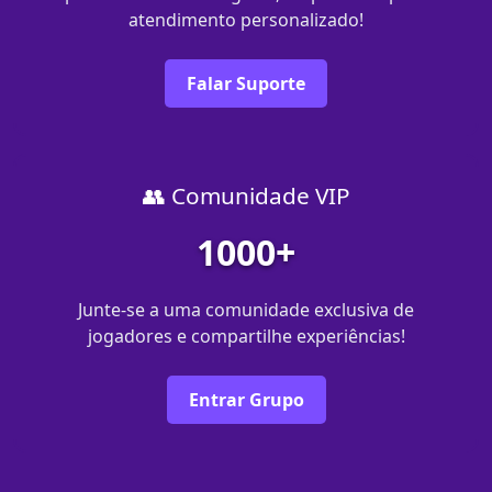
atendimento personalizado!
Falar Suporte
👥 Comunidade VIP
1000+
Junte-se a uma comunidade exclusiva de
jogadores e compartilhe experiências!
Entrar Grupo