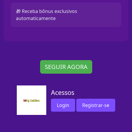
🎁 Receba bônus exclusivos
automaticamente
SEGUIR AGORA
Acessos
Login
Registrar-se