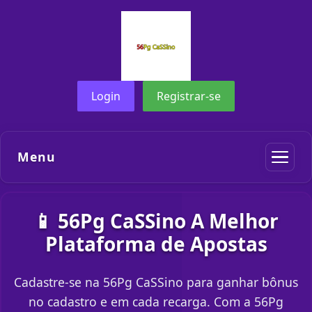
Login
Registrar-se
Menu
📱 56Pg CaSSino A Melhor
Plataforma de Apostas
Cadastre-se na 56Pg CaSSino para ganhar bônus
no cadastro e em cada recarga. Com a 56Pg