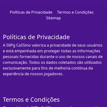
Políticas de Privacidade
Termos e Condições
Sitemap
Políticas de Privacidade
A 56Pg CaSSino valoriza a privacidade de seus usuários
e está empenhada em proteger todas as informações
pessoais fornecidas durante o uso de nossos canais de
comunicação. Todos os dados coletados são utilizados
exclusivamente para fins de melhoria contínua da
experiência de nossos jogadores.
Termos e Condições