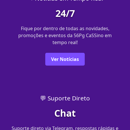
24/7
Fique por dentro de todas as novidades,
promoções e eventos da 56Pg CaSSino em
tempo real!
Ver Notícias
💬 Suporte Direto
Chat
Suporte direto via Telegram, respostas rápidas e