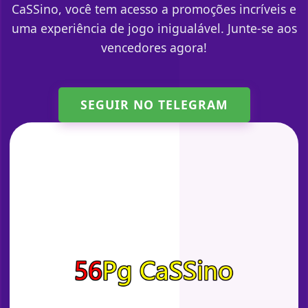
CaSSino, você tem acesso a promoções incríveis e
uma experiência de jogo inigualável. Junte-se aos
vencedores agora!
SEGUIR NO TELEGRAM