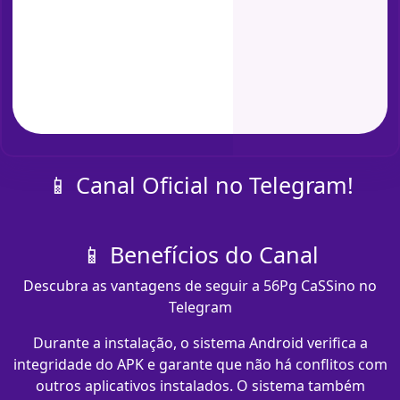
📱 Canal Oficial no Telegram!
📱 Benefícios do Canal
Descubra as vantagens de seguir a 56Pg CaSSino no
Telegram
Durante a instalação, o sistema Android verifica a
integridade do APK e garante que não há conflitos com
outros aplicativos instalados. O sistema também