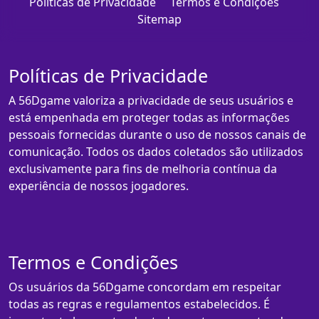
Políticas de Privacidade
Termos e Condições
Sitemap
Políticas de Privacidade
A 56Dgame valoriza a privacidade de seus usuários e
está empenhada em proteger todas as informações
pessoais fornecidas durante o uso de nossos canais de
comunicação. Todos os dados coletados são utilizados
exclusivamente para fins de melhoria contínua da
experiência de nossos jogadores.
Termos e Condições
Os usuários da 56Dgame concordam em respeitar
todas as regras e regulamentos estabelecidos. É