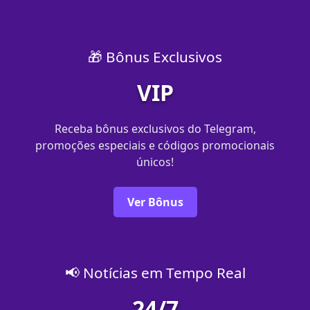
🎁 Bônus Exclusivos
VIP
Receba bônus exclusivos do Telegram,
promoções especiais e códigos promocionais
únicos!
Ver Bônus
📢 Notícias em Tempo Real
24/7