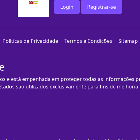
Login
Registrar-se
Políticas de Privacidade
Termos e Condições
Sitemap
de
rios e está empenhada em proteger todas as informações p
tados são utilizados exclusivamente para fins de melhoria