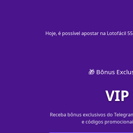
Hoje, é possível apostar na Lotofácil 5
🎁 Bônus Exclu
VIP
Receba bônus exclusivos do Telegra
e códigos promocionai