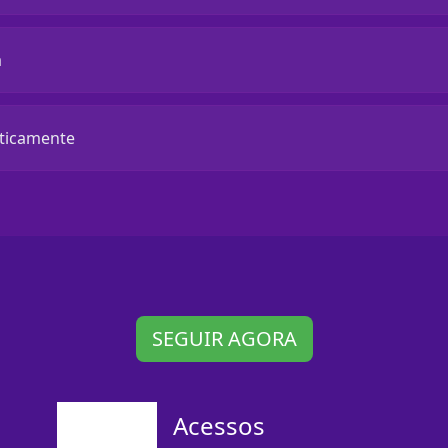
a
aticamente
SEGUIR AGORA
Acessos