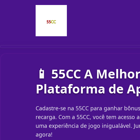
📱 55CC A Melho
Plataforma de A
Cadastre-se na 55CC para ganhar bônus
recarga. Com a 55CC, você tem acesso a
uma experiência de jogo inigualável. J
agora!