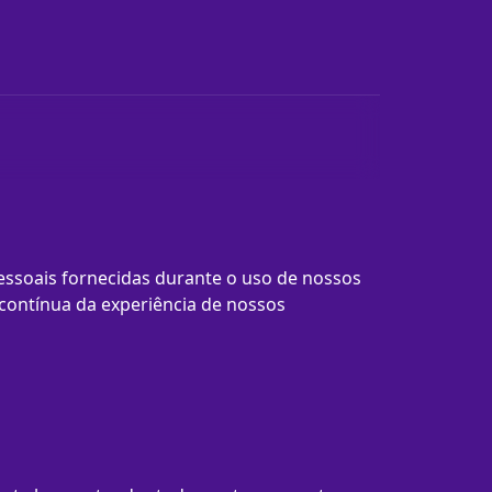
essoais fornecidas durante o uso de nossos
 contínua da experiência de nossos