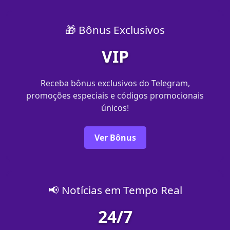
🎁 Bônus Exclusivos
VIP
Receba bônus exclusivos do Telegram,
promoções especiais e códigos promocionais
únicos!
Ver Bônus
📢 Notícias em Tempo Real
24/7