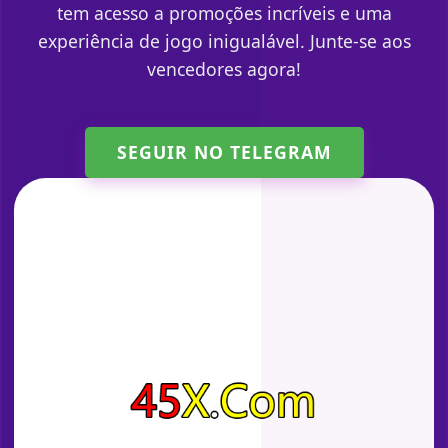
tem acesso a promoções incríveis e uma
experiência de jogo inigualável. Junte-se aos
vencedores agora!
SEGUIR NO TELEGRAM