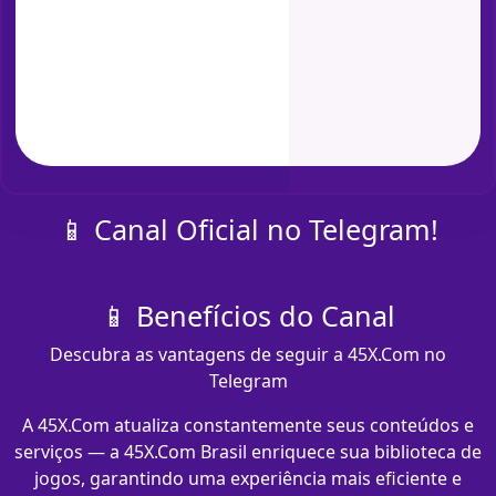
📱 Canal Oficial no Telegram!
📱 Benefícios do Canal
Descubra as vantagens de seguir a 45X.Com no
Telegram
A 45X.Com atualiza constantemente seus conteúdos e
serviços — a 45X.Com Brasil enriquece sua biblioteca de
jogos, garantindo uma experiência mais eficiente e