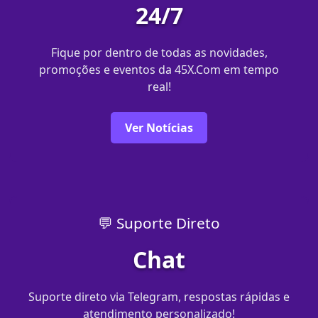
24/7
Fique por dentro de todas as novidades,
promoções e eventos da 45X.Com em tempo
real!
Ver Notícias
💬 Suporte Direto
Chat
Suporte direto via Telegram, respostas rápidas e
atendimento personalizado!