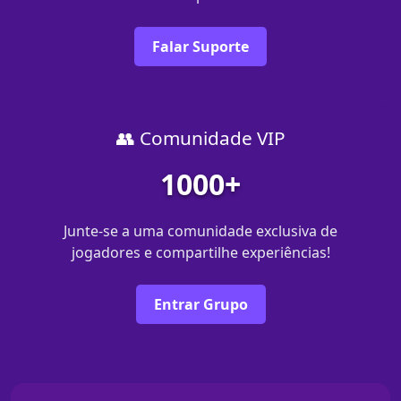
Falar Suporte
👥 Comunidade VIP
1000+
Junte-se a uma comunidade exclusiva de
jogadores e compartilhe experiências!
Entrar Grupo