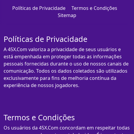
Políticas de Privacidade
Termos e Condições
Sitemap
Políticas de Privacidade
A 45X.Com valoriza a privacidade de seus usuários e
está empenhada em proteger todas as informações
pessoais fornecidas durante o uso de nossos canais de
comunicação. Todos os dados coletados são utilizados
exclusivamente para fins de melhoria contínua da
experiência de nossos jogadores.
Termos e Condições
Os usuários da 45X.Com concordam em respeitar todas