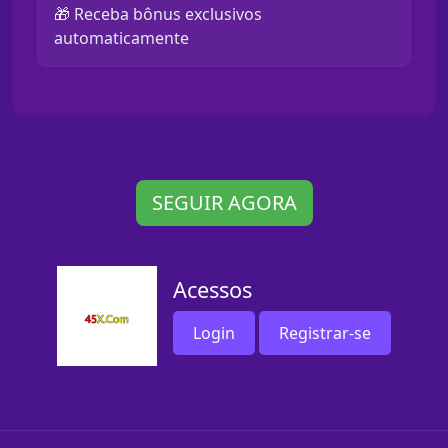
🎁 Receba bônus exclusivos
automaticamente
SEGUIR AGORA
Acessos
Login
Registrar-se