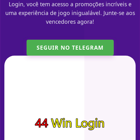
Login, você tem acesso a promoções incríveis e
uma experiência de jogo inigualável. Junte-se aos
vencedores agora!
SEGUIR NO TELEGRAM