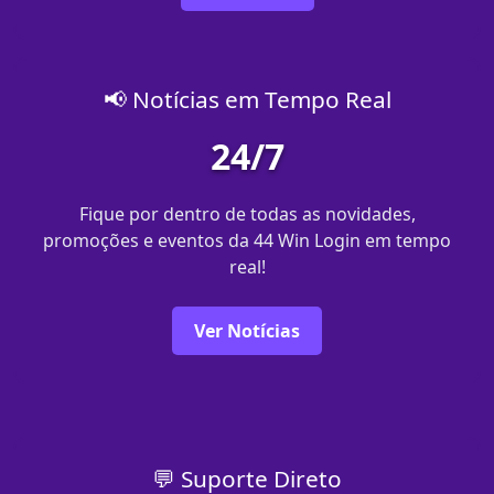
📢 Notícias em Tempo Real
24/7
Fique por dentro de todas as novidades,
promoções e eventos da 44 Win Login em tempo
real!
Ver Notícias
💬 Suporte Direto