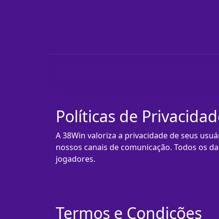
Políticas de Privacida
A 38Win valoriza a privacidade de seus usu
nossos canais de comunicação. Todos os dad
jogadores.
Termos e Condições