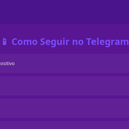
📱 Como Seguir no Telegram
ositivo