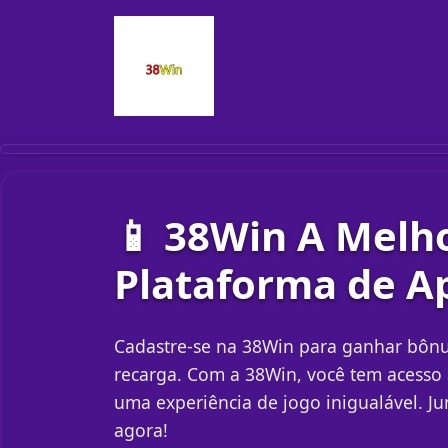
📱 38Win A Melh
Plataforma de A
Cadastre-se na 38Win para ganhar bônu
recarga. Com a 38Win, você tem acesso 
uma experiência de jogo inigualável. J
agora!