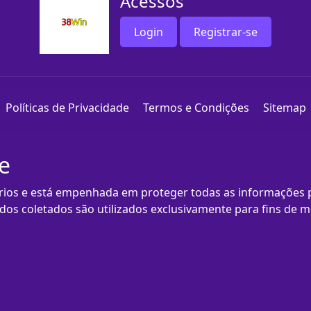
Acessos
Login
Registrar-se
Políticas de Privacidade
Termos e Condições
Sitemap
de
ários e está empenhada em proteger todas as informações 
os coletados são utilizados exclusivamente para fins de m