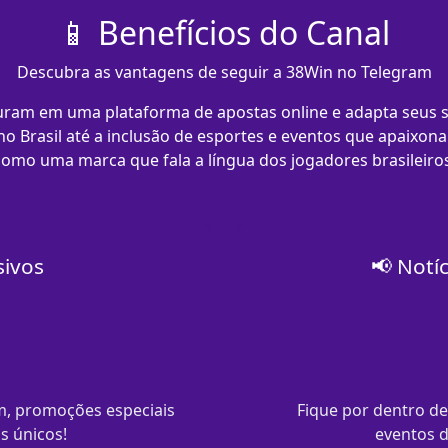
📱 Benefícios do Canal
Descubra as vantagens de seguir a 38Win no Telegram
uram em uma plataforma de apostas online e adapta seus ser
Brasil até a inclusão de esportes e eventos que apaixona
como uma marca que fala a língua dos jogadores brasileiros
sivos
📢 Notí
m, promoções especiais
Fique por dentro d
s únicos!
eventos d