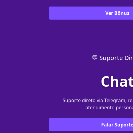
Ver Bônus
💬 Suporte Di
Cha
Suporte direto via Telegram, r
atendimento persona
Falar Suport