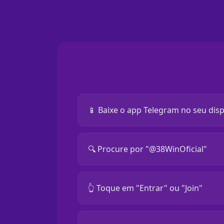
📱 Baixe o app Telegram no seu disp
🔍 Procure por "@38WinOficial"
👆 Toque em "Entrar" ou "Join"