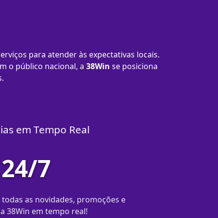
viços para atender às expectativas locais.
m o público nacional, a
38Win
se posiciona
.
cias em Tempo Real
24/7
e todas as novidades, promoções e
a 38Win em tempo real!