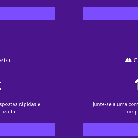
reto
👥 
t
espostas rápidas e
Junte-se a uma com
lizado!
compa
e