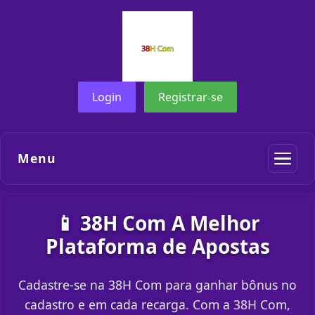
Login
Registrar-se
Menu
📱 38H Com A Melhor
Plataforma de Apostas
Cadastre-se na 38H Com para ganhar bônus no
cadastro e em cada recarga. Com a 38H Com,