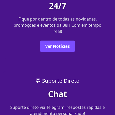
24/7
Fique por dentro de todas as novidades,
promoções e eventos da 38H Com em tempo
real!
Ver Notícias
💬 Suporte Direto
Chat
Suporte direto via Telegram, respostas rápidas e
atendimento personalizado!