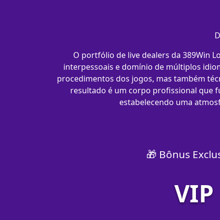
D
O portfólio de live dealers da 389Win 
interpessoais e domínio de múltiplos id
procedimentos dos jogos, mas também técni
resultado é um corpo profissional que 
estabelecendo uma atmosfe
🎁 Bônus Exclu
VIP