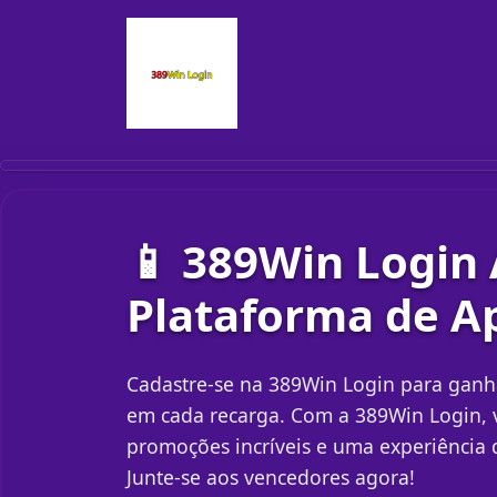
📱 389Win Login
Plataforma de A
Cadastre-se na 389Win Login para ganh
em cada recarga. Com a 389Win Login, 
promoções incríveis e uma experiência d
Junte-se aos vencedores agora!