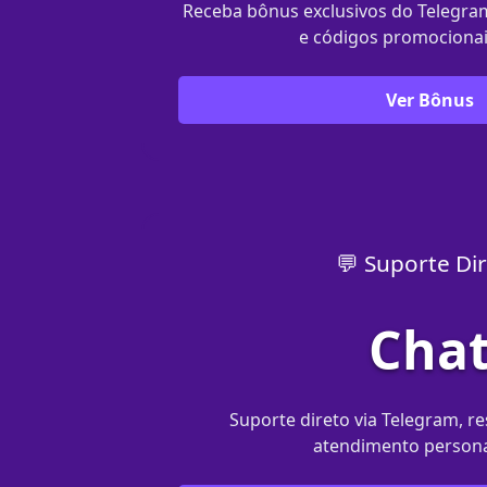
Receba bônus exclusivos do Telegra
e códigos promocionai
Ver Bônus
💬 Suporte Di
Cha
Suporte direto via Telegram, r
atendimento persona