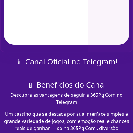
📱 Canal Oficial no Telegram!
📱 Benefícios do Canal
Descubra as vantagens de seguir a 365Pg.Com no
Telegram
Um cassino que se destaca por sua interface simples e
grande variedade de jogos, com emoção real e chances
reais de ganhar — só na 365Pg.Com , diversão