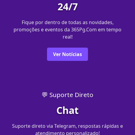
24/7
Fique por dentro de todas as novidades,
promoções e eventos da 365Pg.Com em tempo
real!
Ver Notícias
💬 Suporte Direto
Chat
Suporte direto via Telegram, respostas rápidas e
atendimento personalizado!