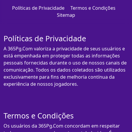
Políticas de Privacidade
Termos e Condições
Sitemap
Políticas de Privacidade
A 365Pg.Com valoriza a privacidade de seus usuários e
está empenhada em proteger todas as informações
pessoais fornecidas durante o uso de nossos canais de
comunicação. Todos os dados coletados são utilizados
exclusivamente para fins de melhoria contínua da
experiência de nossos jogadores.
Termos e Condições
Os usuários da 365Pg.Com concordam em respeitar