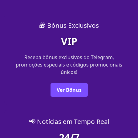
🎁 Bônus Exclusivos
VIP
Receba bônus exclusivos do Telegram,
promoções especiais e códigos promocionais
únicos!
Ver Bônus
📢 Notícias em Tempo Real
24/7