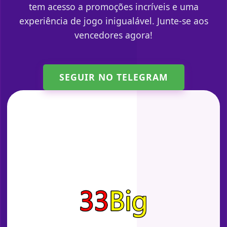
tem acesso a promoções incríveis e uma
experiência de jogo inigualável. Junte-se aos
vencedores agora!
SEGUIR NO TELEGRAM