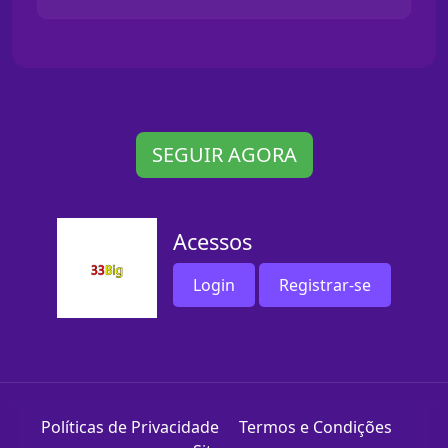
SEGUIR AGORA
Acessos
Login
Registrar-se
Políticas de Privacidade
Termos e Condições