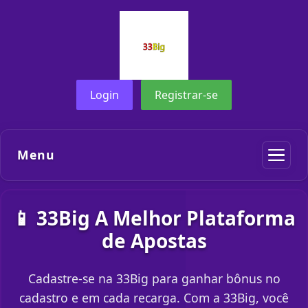
Login
Registrar-se
Menu
📱 33Big A Melhor Plataforma
de Apostas
Cadastre-se na 33Big para ganhar bônus no
cadastro e em cada recarga. Com a 33Big, você