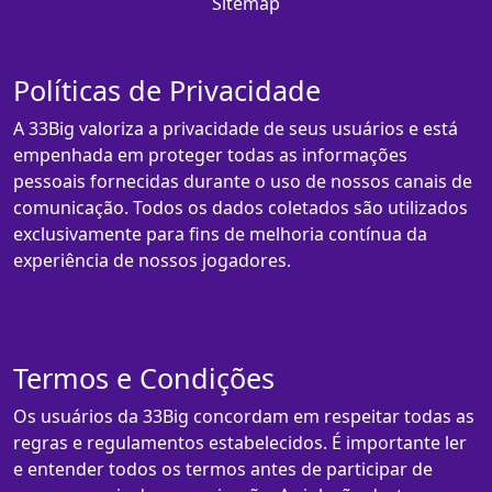
Sitemap
Políticas de Privacidade
A 33Big valoriza a privacidade de seus usuários e está
empenhada em proteger todas as informações
pessoais fornecidas durante o uso de nossos canais de
comunicação. Todos os dados coletados são utilizados
exclusivamente para fins de melhoria contínua da
experiência de nossos jogadores.
Termos e Condições
Os usuários da 33Big concordam em respeitar todas as
regras e regulamentos estabelecidos. É importante ler
e entender todos os termos antes de participar de