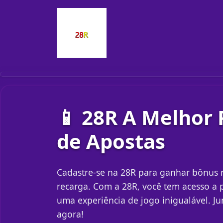
📱 28R A Melhor
de Apostas
Cadastre-se na 28R para ganhar bônus 
recarga. Com a 28R, você tem acesso a 
uma experiência de jogo inigualável. J
agora!