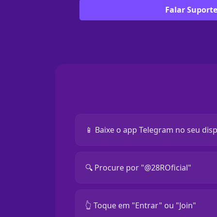
Falar Suport
📱 Baixe o app Telegram no seu disp
🔍 Procure por "@28ROficial"
👆 Toque em "Entrar" ou "Join"