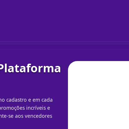
 Plataforma
no cadastro e em cada
promoções incríveis e
unte-se aos vencedores