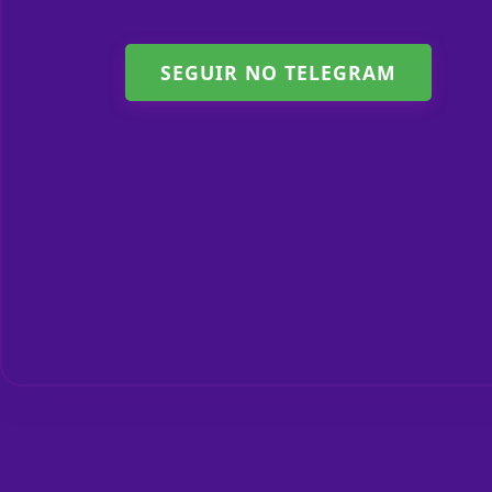
SEGUIR NO TELEGRAM