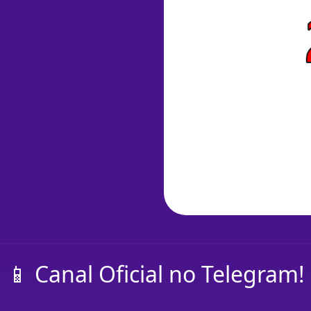
📱 Canal Oficial no Telegram!