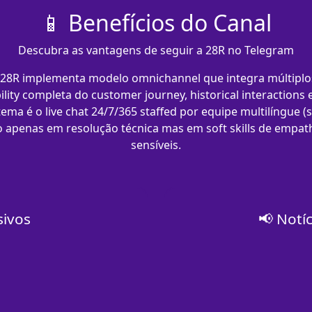
📱 Benefícios do Canal
Descubra as vantagens de seguir a 28R no Telegram
a 28R implementa modelo omnichannel que integra múltiplo
lity completa do customer journey, historical interactions 
stema é o live chat 24/7/365 staffed por equipe multilíngue 
 apenas em resolução técnica mas em soft skills de empath
sensíveis.
sivos
📢 Notí