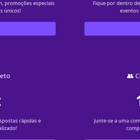
m, promoções especiais
Fique por dentro d
s únicos!
eventos
reto
👥 
t
espostas rápidas e
Junte-se a uma com
lizado!
compa