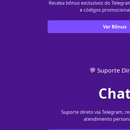
Receba bônus exclusivos do Telegra
e códigos promocionai
Ver Bônus
💬 Suporte Di
Cha
Suporte direto via Telegram, r
atendimento persona