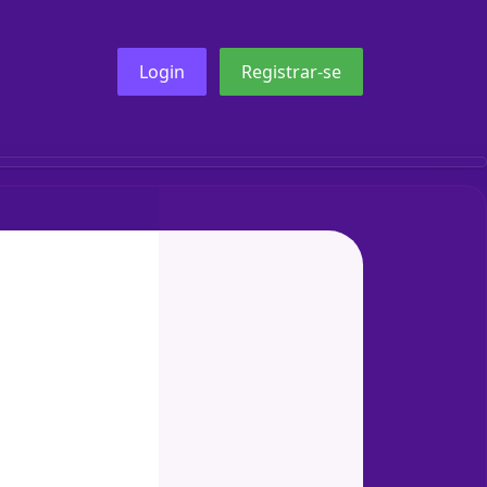
Login
Registrar-se