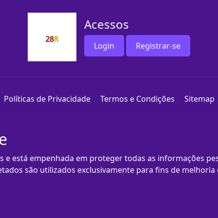
Acessos
Login
Registrar-se
Políticas de Privacidade
Termos e Condições
Sitemap
de
ios e está empenhada em proteger todas as informações pe
tados são utilizados exclusivamente para fins de melhoria