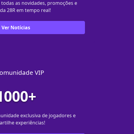
e todas as novidades, promoções e
 da 28R em tempo real!
Ver Notícias
Comunidade VIP
1000+
unidade exclusiva de jogadores e
rtilhe experiências!