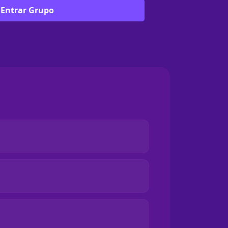
Entrar Grupo