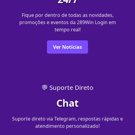
Fique por dentro de todas as novidades,
promoções e eventos da 289Win Login em
tempo real!
Ver Notícias
💬 Suporte Direto
Chat
Suporte direto via Telegram, respostas rápidas e
atendimento personalizado!