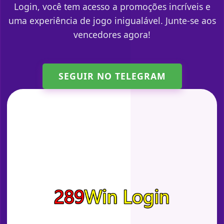
Login, você tem acesso a promoções incríveis e
uma experiência de jogo inigualável. Junte-se aos
vencedores agora!
SEGUIR NO TELEGRAM