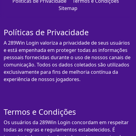
Políticas de Privacidade
Termos e Condições
Sitemap
Políticas de Privacidade
A 289Win Login valoriza a privacidade de seus usuários
e está empenhada em proteger todas as informações
pessoais fornecidas durante o uso de nossos canais de
comunicação. Todos os dados coletados são utilizados
exclusivamente para fins de melhoria contínua da
experiência de nossos jogadores.
Termos e Condições
Os usuários da 289Win Login concordam em respeitar
todas as regras e regulamentos estabelecidos. É