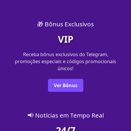
🎁 Bônus Exclusivos
VIP
Receba bônus exclusivos do Telegram,
promoções especiais e códigos promocionais
únicos!
Ver Bônus
📢 Notícias em Tempo Real
24/7