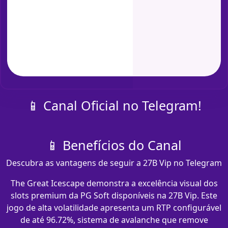
📱 Canal Oficial no Telegram!
📱 Benefícios do Canal
Descubra as vantagens de seguir a 27B Vip no Telegram
The Great Icescape demonstra a excelência visual dos
slots premium da PG Soft disponíveis na 27B Vip. Este
jogo de alta volatilidade apresenta um RTP configurável
de até 96.72%, sistema de avalanche que remove