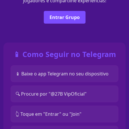
jogadores e compartilhe experiências!
Entrar Grupo
📱 Como Seguir no Telegram
📱 Baixe o app Telegram no seu dispositivo
🔍 Procure por "@27B VipOficial"
👆 Toque em "Entrar" ou "Join"