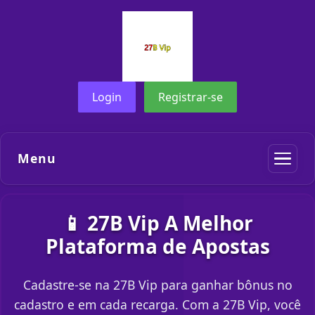
Login
Registrar-se
Menu
📱 27B Vip A Melhor
Plataforma de Apostas
Cadastre-se na 27B Vip para ganhar bônus no
cadastro e em cada recarga. Com a 27B Vip, você