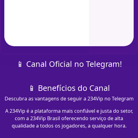
📱 Canal Oficial no Telegram!
📱 Benefícios do Canal
Descubra as vantagens de seguir a 234Vip no Telegram
A 234Vip é a plataforma mais confiável e justa do setor,
com a 234Vip Brasil oferecendo serviço de alta
qualidade a todos os jogadores, a qualquer hora.