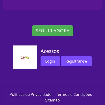
SEGUIR AGORA
Acessos
Login
Registrar-se
Políticas de Privacidade
Termos e Condições
Sitemap