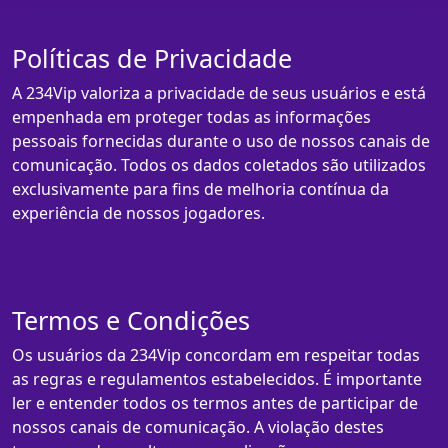
Políticas de Privacidade
A 234Vip valoriza a privacidade de seus usuários e está
empenhada em proteger todas as informações
pessoais fornecidas durante o uso de nossos canais de
comunicação. Todos os dados coletados são utilizados
exclusivamente para fins de melhoria contínua da
experiência de nossos jogadores.
Termos e Condições
Os usuários da 234Vip concordam em respeitar todas
as regras e regulamentos estabelecidos. É importante
ler e entender todos os termos antes de participar de
nossos canais de comunicação. A violação destes