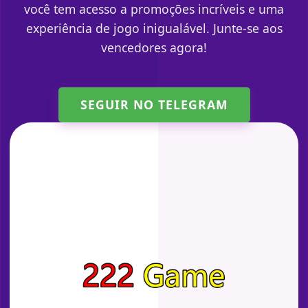
você tem acesso a promoções incríveis e uma
experiência de jogo inigualável. Junte-se aos
vencedores agora!
SEGUIR NO TELEGRAM