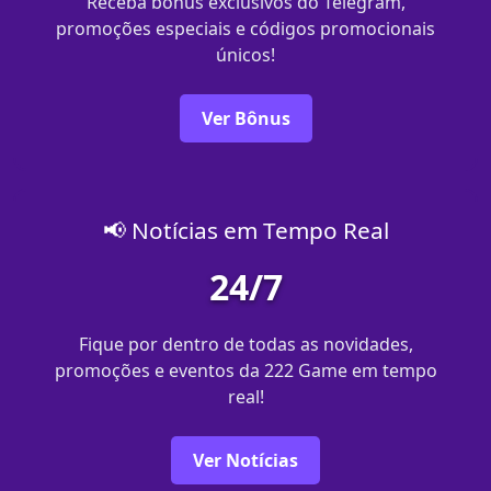
Receba bônus exclusivos do Telegram,
promoções especiais e códigos promocionais
únicos!
Ver Bônus
📢 Notícias em Tempo Real
24/7
Fique por dentro de todas as novidades,
promoções e eventos da 222 Game em tempo
real!
Ver Notícias