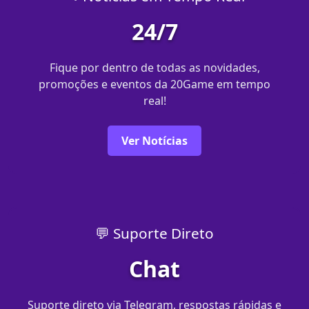
24/7
Fique por dentro de todas as novidades,
promoções e eventos da 20Game em tempo
real!
Ver Notícias
💬 Suporte Direto
Chat
Suporte direto via Telegram, respostas rápidas e