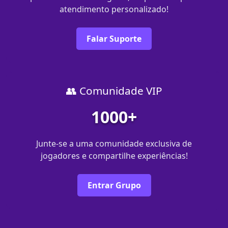
atendimento personalizado!
Falar Suporte
👥 Comunidade VIP
1000+
Junte-se a uma comunidade exclusiva de
jogadores e compartilhe experiências!
Entrar Grupo