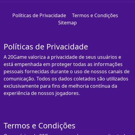
Políticas de Privacidade
Termos e Condições
Sitemap
Políticas de Privacidade
A 20Game valoriza a privacidade de seus usuários e
está empenhada em proteger todas as informações
pessoais fornecidas durante o uso de nossos canais de
comunicação. Todos os dados coletados são utilizados
exclusivamente para fins de melhoria contínua da
experiência de nossos jogadores.
Termos e Condições