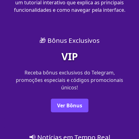
um tutorial interativo que explica as principais
funcionalidades e como navegar pela interface.
🎁 Bônus Exclusivos
VIP
Receba bônus exclusivos do Telegram,
promoções especiais e códigos promocionais
únicos!
Ver Bônus
📢 Notícias em Tempo Real