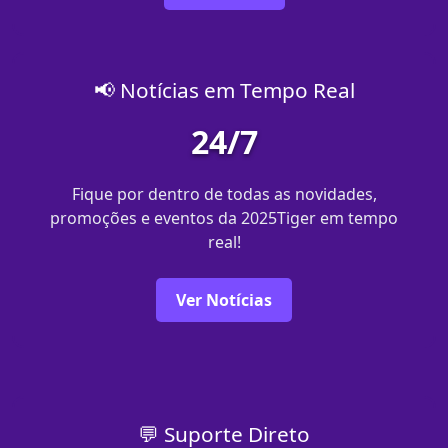
📢 Notícias em Tempo Real
24/7
Fique por dentro de todas as novidades,
promoções e eventos da 2025Tiger em tempo
real!
Ver Notícias
💬 Suporte Direto