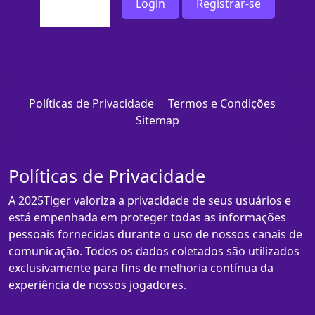
Login
Registrar-se
Políticas de Privacidade
Termos e Condições
Sitemap
Políticas de Privacidade
A 2025Tiger valoriza a privacidade de seus usuários e
está empenhada em proteger todas as informações
pessoais fornecidas durante o uso de nossos canais de
comunicação. Todos os dados coletados são utilizados
exclusivamente para fins de melhoria contínua da
experiência de nossos jogadores.