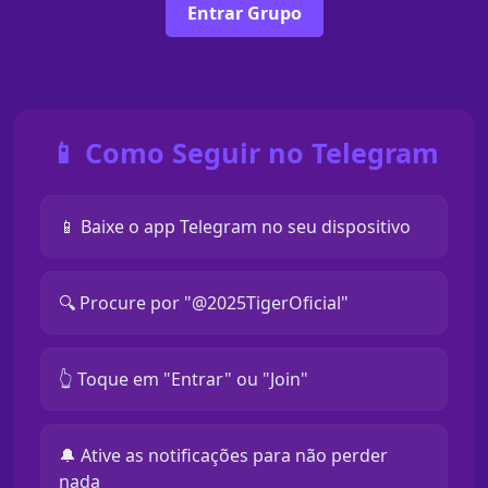
Entrar Grupo
📱 Como Seguir no Telegram
📱 Baixe o app Telegram no seu dispositivo
🔍 Procure por "@2025TigerOficial"
👆 Toque em "Entrar" ou "Join"
🔔 Ative as notificações para não perder
nada