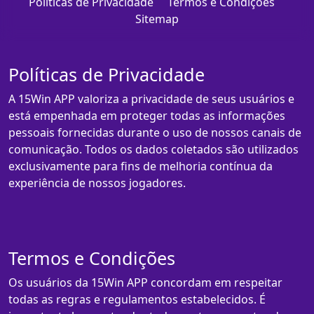
Políticas de Privacidade
Termos e Condições
Sitemap
Políticas de Privacidade
A 15Win APP valoriza a privacidade de seus usuários e
está empenhada em proteger todas as informações
pessoais fornecidas durante o uso de nossos canais de
comunicação. Todos os dados coletados são utilizados
exclusivamente para fins de melhoria contínua da
experiência de nossos jogadores.
Termos e Condições
Os usuários da 15Win APP concordam em respeitar
todas as regras e regulamentos estabelecidos. É