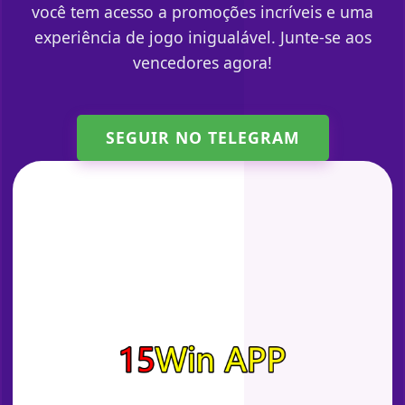
você tem acesso a promoções incríveis e uma
experiência de jogo inigualável. Junte-se aos
vencedores agora!
SEGUIR NO TELEGRAM