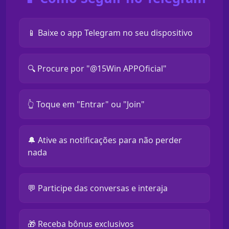
📱 Baixe o app Telegram no seu dispositivo
🔍 Procure por "@15Win APPOficial"
👆 Toque em "Entrar" ou "Join"
🔔 Ative as notificações para não perder
nada
💬 Participe das conversas e interaja
🎁 Receba bônus exclusivos