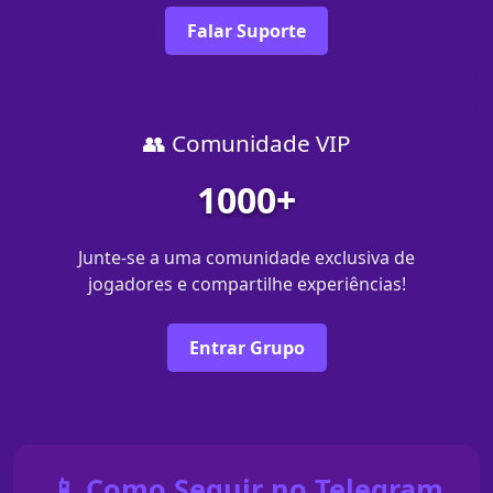
Falar Suporte
👥 Comunidade VIP
1000+
Junte-se a uma comunidade exclusiva de
jogadores e compartilhe experiências!
Entrar Grupo
📱 Como Seguir no Telegram