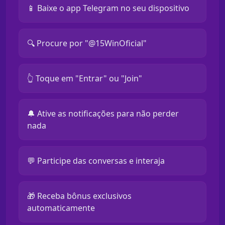
📱 Baixe o app Telegram no seu dispositivo
🔍 Procure por "@15WinOficial"
👆 Toque em "Entrar" ou "Join"
🔔 Ative as notificações para não perder
nada
💬 Participe das conversas e interaja
🎁 Receba bônus exclusivos
automaticamente