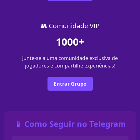
👥 Comunidade VIP
1000+
Junte-se a uma comunidade exclusiva de
jogadores e compartilhe experiências!
Entrar Grupo
📱 Como Seguir no Telegram