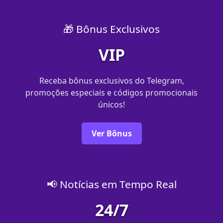
🎁 Bônus Exclusivos
VIP
Receba bônus exclusivos do Telegram,
promoções especiais e códigos promocionais
únicos!
Ver Bônus
📢 Notícias em Tempo Real
24/7