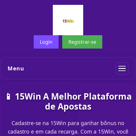
Login
Registrar-se
Menu
📱 15Win A Melhor Plataforma
de Apostas
Cadastre-se na 15Win para ganhar bônus no
cadastro e em cada recarga. Com a 15Win, você