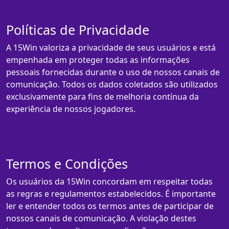
Políticas de Privacidade
A 15Win valoriza a privacidade de seus usuários e está
empenhada em proteger todas as informações
pessoais fornecidas durante o uso de nossos canais de
comunicação. Todos os dados coletados são utilizados
exclusivamente para fins de melhoria contínua da
experiência de nossos jogadores.
Termos e Condições
Os usuários da 15Win concordam em respeitar todas
as regras e regulamentos estabelecidos. É importante
ler e entender todos os termos antes de participar de
nossos canais de comunicação. A violação destes