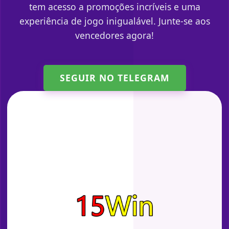
tem acesso a promoções incríveis e uma
experiência de jogo inigualável. Junte-se aos
vencedores agora!
SEGUIR NO TELEGRAM