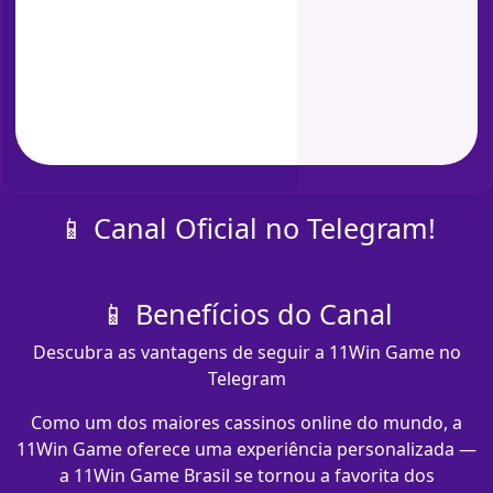
📱 Canal Oficial no Telegram!
📱 Benefícios do Canal
Descubra as vantagens de seguir a 11Win Game no
Telegram
Como um dos maiores cassinos online do mundo, a
11Win Game oferece uma experiência personalizada —
a 11Win Game Brasil se tornou a favorita dos