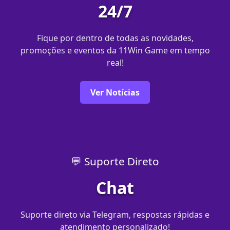
24/7
Fique por dentro de todas as novidades,
promoções e eventos da 11Win Game em tempo
real!
Ver Notícias
💬 Suporte Direto
Chat
Suporte direto via Telegram, respostas rápidas e
atendimento personalizado!