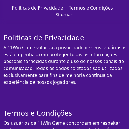
Políticas de Privacidade
Termos e Condições
Sitemap
Políticas de Privacidade
A 11Win Game valoriza a privacidade de seus usuários e
está empenhada em proteger todas as informações
pessoais fornecidas durante o uso de nossos canais de
comunicação. Todos os dados coletados são utilizados
exclusivamente para fins de melhoria contínua da
experiência de nossos jogadores.
Termos e Condições
Os usuários da 11Win Game concordam em respeitar