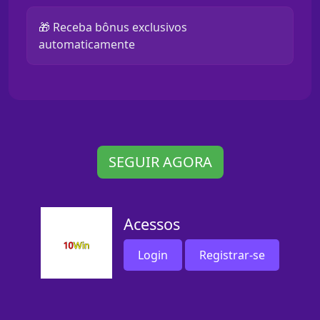
🎁 Receba bônus exclusivos
automaticamente
SEGUIR AGORA
Acessos
Login
Registrar-se