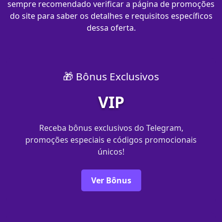
sempre recomendado verificar a página de promoções
do site para saber os detalhes e requisitos específicos
dessa oferta.
🎁 Bônus Exclusivos
VIP
Receba bônus exclusivos do Telegram,
promoções especiais e códigos promocionais
únicos!
Ver Bônus