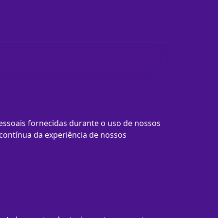
essoais fornecidas durante o uso de nossos
 contínua da experiência de nossos