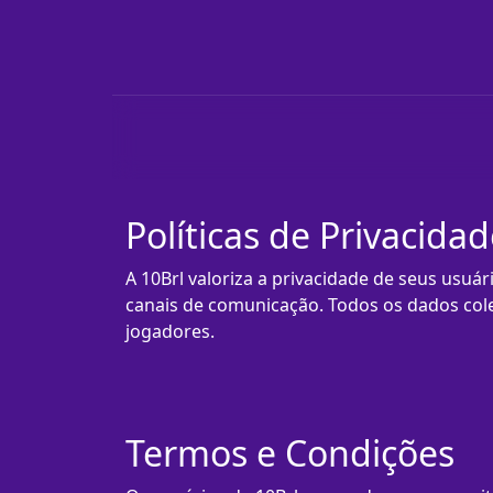
Políticas de Privacida
A 10Brl valoriza a privacidade de seus usu
canais de comunicação. Todos os dados cole
jogadores.
Termos e Condições