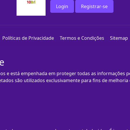
Login
Registrar-se
Políticas de Privacidade
Termos e Condições
Sitemap
de
ários e está empenhada em proteger todas as informações p
tados são utilizados exclusivamente para fins de melhoria