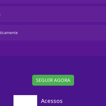
a
aticamente
SEGUIR AGORA
Acessos