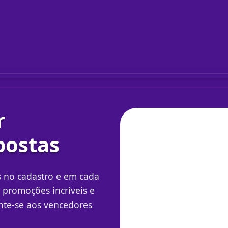
r
postas
s no cadastro e em cada
 promoções incríveis e
unte-se aos vencedores